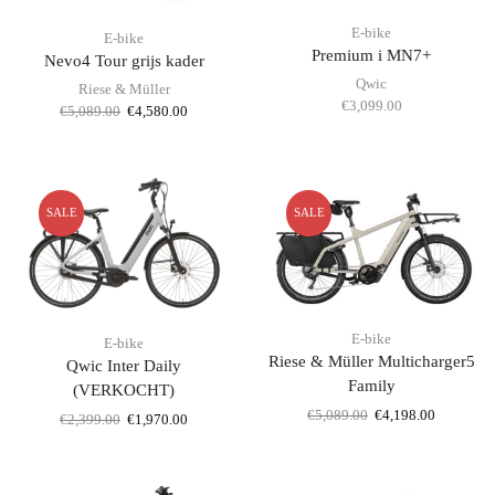
E-bike
E-bike
Premium i MN7+
Nevo4 Tour grijs kader
Qwic
Riese & Müller
€
3,099.00
Oorspronkelijke
Huidige
€
5,089.00
€
4,580.00
prijs
prijs
was:
is:
€5,089.00.
€4,580.00.
SALE
SALE
E-bike
E-bike
Riese & Müller Multicharger5
Qwic Inter Daily
Family
(VERKOCHT)
Oorspronkelijke
Huidige
€
5,089.00
€
4,198.00
Oorspronkelijke
Huidige
€
2,399.00
€
1,970.00
prijs
prijs
prijs
prijs
was:
is:
was:
is:
€5,089.00.
€4,198.00
€2,399.00.
€1,970.00.