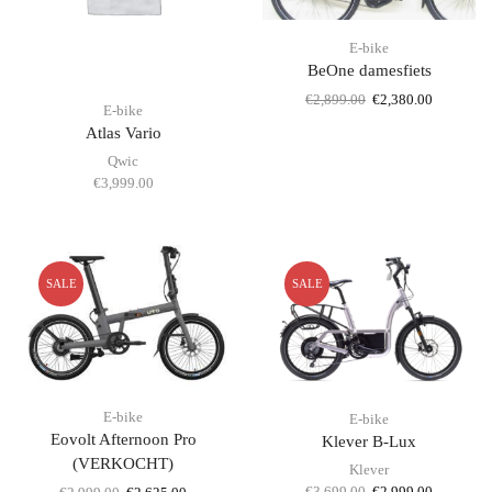
E-bike
BeOne damesfiets
Oorspronkelijke
Huidige
€
2,899.00
€
2,380.00
E-bike
prijs
prijs
Atlas Vario
was:
is:
Qwic
€2,899.00.
€2,380.00
€
3,999.00
SALE
SALE
E-bike
E-bike
Eovolt Afternoon Pro
Klever B-Lux
(VERKOCHT)
Klever
Oorspronkelijke
Huidige
€
3,699.00
€
2,999.00
Oorspronkelijke
Huidige