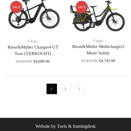
SALE
SALE
Cargo
E-bike
Riese&Müller Multicharger2
Riese&Müller Charger4 GT
Mixte family
Tour (VERKOCHT)
Oorspronkelijke
Huidige
€
5,421.90
€
4,745.00
Oorspronkelijke
Huidige
€
5,610.90
€
4,600.00
prijs
prijs
prijs
prijs
was:
is:
was:
is:
€5,421.90.
€4,745.00
€5,610.90.
€4,600.00.
1
2
Website by Toels &
framingdesk